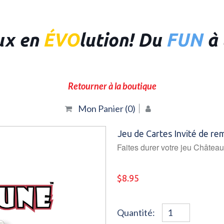
ux en
ÉVO
lution! Du
FUN
à l
Retourner à la boutique
Mon Panier (
0
)
Jeu de Cartes Invité de r
Faites durer votre jeu Châtea
$8.95
Quantité: