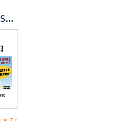
...
une / Full