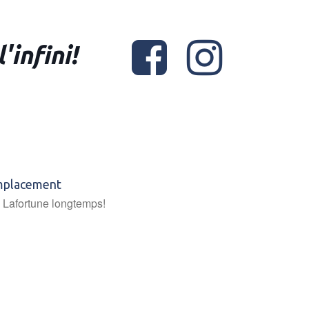


'infini!
emplacement
u Lafortune longtemps!