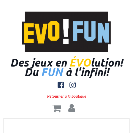
Des jeux en
ÉVO
lution!
Du
FUN
à l'infini!


Retourner à la boutique